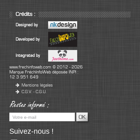
Crédits :
Designed by
Developed by
Integrated by
www.frechinfoweb.com
© 2012 - 2026
Marque FréchInfoWeb déposée INPI :
12 3 951 649
Mentions légales
C.G.V. - C.G.U.
Suivez-nous !