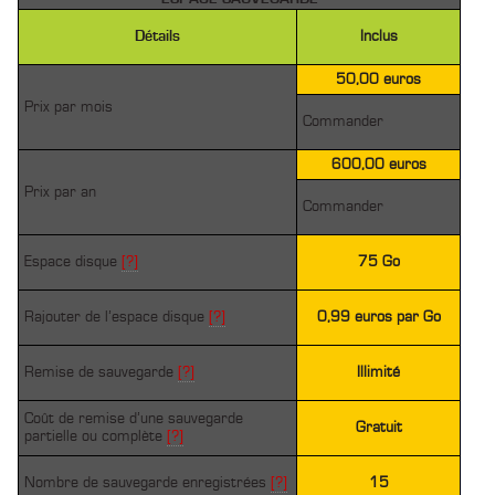
Détails
Inclus
50,00 euros
Prix par mois
Commander
600,00 euros
Prix par an
Commander
Espace disque
[?]
75 Go
Rajouter de l’espace disque
[?]
0,99 euros par Go
Remise de sauvegarde
[?]
Illimité
Coût de remise d’une sauvegarde
Gratuit
partielle ou complète
[?]
Nombre de sauvegarde enregistrées
[?]
15