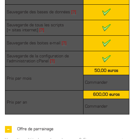
Sauvegarde des bases de données
[?]
Sauvegarde de tous les scripts
(= sites internet)
[?]
Sauvegarde des boites e-mail
[?]
Sauvegarde de la configuration de
l’administration cPanel
[?]
50,00 euros
Prix par mois
Commander
600,00 euros
Prix par an
Commander
Offre de parrainage