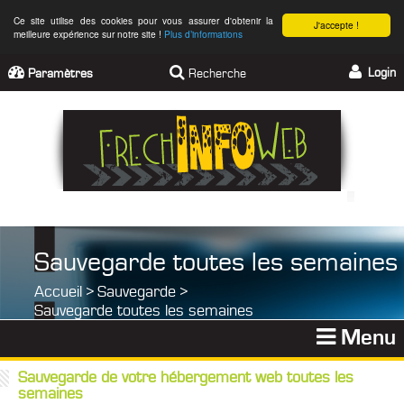
Ce site utilise des cookies pour vous assurer d'obtenir la
J'accepte !
meilleure expérience sur notre site !
Plus d’informations
Login
Paramètres
Recherche
Sauvegarde toutes les semaines
Accueil
>
Sauvegarde
>
Sauvegarde toutes les semaines
Menu
Sauvegarde de votre hébergement web toutes les
semaines