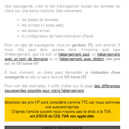
Une sauvegarde, c’est le fait d’enregistrer toutes les données du
client sur une autre machine. Cela comprend :
les bases de données
les scripts (= sites web)
les boites e-mail
la configuration de l’administration cPanel
Pour ce type de sauvegarde, nous en
gardons 15
, soit environ 3
mois. Elle peut être ajoutée dans n’importe quel type
d’hébergement, que ce soit un
hébergement seul
, un
hébergement
avec un nom de domaine
ou un
hébergement avec alldom
,
son prix
est de
50 euros HT
.
À tout moment, un client peut demander la
réalisation d’une
sauvegarde
et elle lui sera facturé
50 euros HT
.
Pour voir des exemples, il suffit d’aller sur la page
des différentes
sauvegardes possible pour votre hébergement
.
Attention les prix HT sont considéré comme TTC car nous sommes
une auto-entreprise.
D’après l’article suivant nous n’avons pas le droit à la TVA :
art.293-B du CGI, TVA non applicable
.
ESPACE SAUVEGARDE