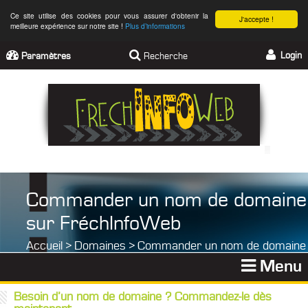
Ce site utilise des cookies pour vous assurer d'obtenir la
J'accepte !
meilleure expérience sur notre site !
Plus d’informations
Login
Paramètres
Recherche
Commander un nom de domaine
sur FréchInfoWeb
Accueil
>
Domaines >
Commander un nom de domaine
Menu
Besoin d’un nom de domaine ? Commandez-le dès