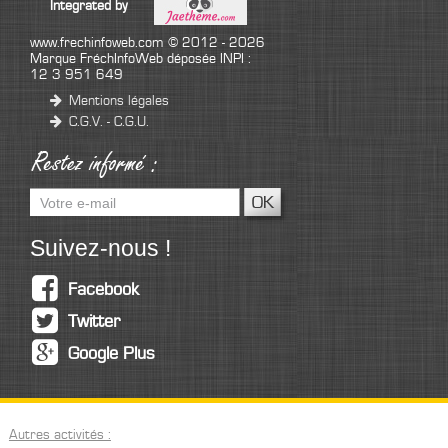
Integrated by
www.frechinfoweb.com
© 2012 - 2026
Marque FréchInfoWeb déposée INPI :
12 3 951 649
Mentions légales
C.G.V. - C.G.U.
Suivez-nous !
Facebook
Twitter
Google Plus
Autres activités :